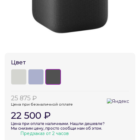
Добавляйте товары
в корзину
Оплачивайте сегодня только
25
% картой любого банка
Цвет
Получайте товар
выбранный способом
Оставшиеся
75
% будут
25 875 ₽
списываться
с вашей карты
Цена при безналичной оплате
по
25
%
каждые 2 недели
22 500 ₽
Цена при оплате наличными. Нашли дешевле?
Мы снизим цену, просто сообщи нам об этом.
Предзаказ от 2 часов
Подробнее