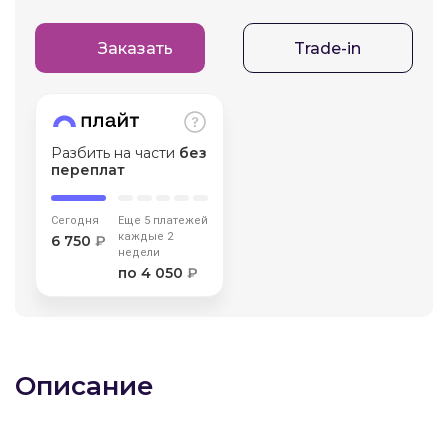
об оплате Плайтом
Заказать
Trade-in
Остались вопросы?
25
8 800 302-02-51
Разбить на части
без
переплат
plait.ru
раз в 2
недели
Сегодня
Еще 5 платежей
каждые 2
6 750
₽
недели
по 4 050
₽
Описание