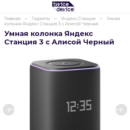
Главная
Гаджеты
Яндекс.Станция
Умная
колонка Яндекс Станция 3 с Алисой Черный
Для клиентов всех банков
Умная колонка Яндекс
Станция 3 с Алисой Черный
Разбейте
оплату
на части
без переплат
График платежей
Сегодня
25
%