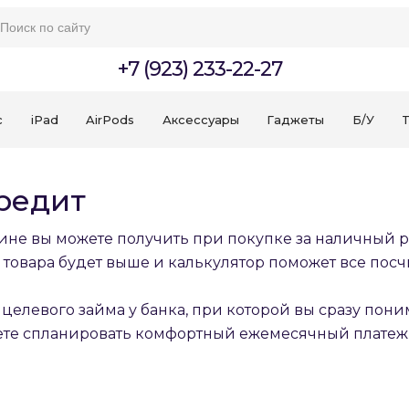
+7 (923) 233-22-27
c
iPad
AirPods
Аксессуары
Гаджеты
Б/У
T
редит
не вы можете получить при покупке за наличный ра
 товара будет выше и калькулятор поможет все посчи
целевого займа у банка, при которой вы сразу пон
жете спланировать комфортный ежемесячный платеж 