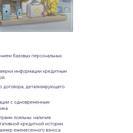
лением базовых персональных
роверки информации кредитным
ой.
о договора, детализирующего
тации с одновременным
ика.
грамм лояльны: наличие
егативной кредитной истории.
 размер ежемесячного взноса