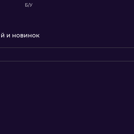
Б/У
ий и новинок
8