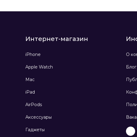
Интернет-магазин
Ин
iPhone
О ко
Apple Watch
Блог
Mac
Публ
iPad
Конф
AirPods
Поли
Аксессуары
Вака
Гаджеты