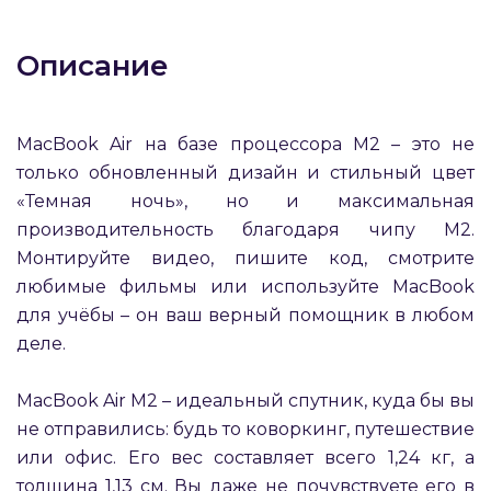
об оплате Плайтом
Описание
Остались вопросы?
25
MacBook Air на базе процессора M2 – это не
8 800 302-02-51
только обновленный дизайн и стильный цвет
plait.ru
раз в 2
«Темная ночь», но и максимальная
недели
производительность благодаря чипу M2.
Монтируйте видео, пишите код, смотрите
любимые фильмы или используйте MacBook
для учёбы – он ваш верный помощник в любом
деле.
MacBook Air M2 – идеальный спутник, куда бы вы
не отправились: будь то коворкинг, путешествие
или офис. Его вес составляет всего 1,24 кг, а
толщина 1,13 см. Вы даже не почувствуете его в