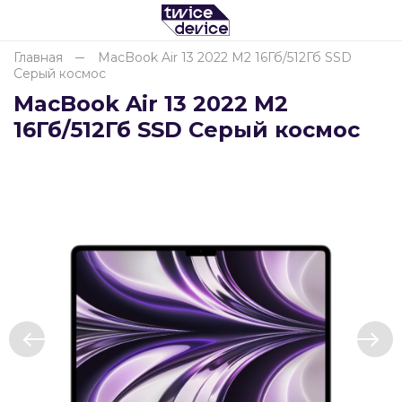
Главная
MacBook Air 13 2022 М2 16Гб/512Гб SSD
Серый космос
Для клиентов всех банков
MacBook Air 13 2022 М2
16Гб/512Гб SSD Серый космос
Разбейте
оплату
на части
без переплат
График платежей
Сегодня
25
%