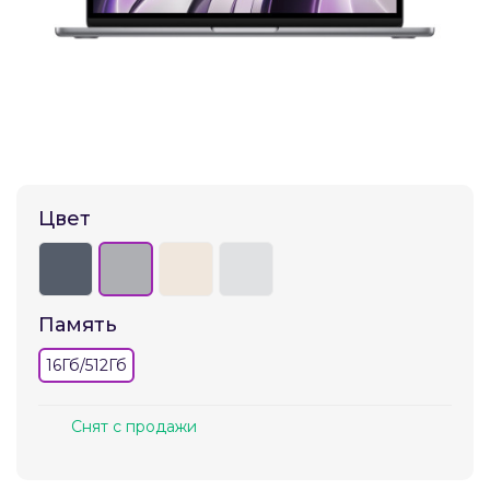
Добавляйте товары
в корзину
Оплачивайте сегодня только
25
% картой любого банка
Цвет
Получайте товар
выбранный способом
Память
Оставшиеся
75
% будут
списываться
с вашей карты
16Гб/512Гб
по
25
%
каждые 2 недели
Снят с продажи
Подробнее