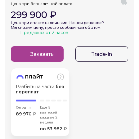
Цена при безналичной оплате
об оплате Плайтом
299 900 ₽
Цена при оплате наличными. Нашли дешевле?
Мы снизим цену, просто сообщи нам об этом.
Предзаказ от 2 часов
Остались вопросы?
25
8 800 302-02-51
plait.ru
Заказать
Trade-in
раз в 2
недели
Разбить на части
без
переплат
Сегодня
Еще 5
платежей
89 970
₽
каждые 2
недели
по 53 982
₽