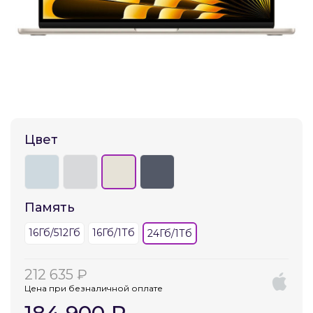
Добавляйте товары
в корзину
Оплачивайте сегодня только
25
% картой любого банка
Цвет
Получайте товар
выбранный способом
Память
Оставшиеся
75
% будут
списываться
с вашей карты
16Гб/512Гб
16Гб/1Тб
24Гб/1Тб
по
25
%
каждые 2 недели
212 635 ₽
Цена при безналичной оплате
Подробнее