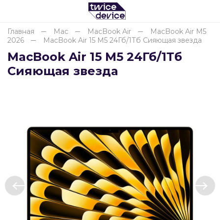
Главная
Mac
MacBook Air
MacBook Air M5
2026
MacBook Air 15 М5 24Гб/1Тб Сияющая звезда
Для клиентов всех банков
MacBook Air 15 М5 24Гб/1Тб
Сияющая звезда
Разбейте
оплату
на части
без переплат
График платежей
Сегодня
25
%