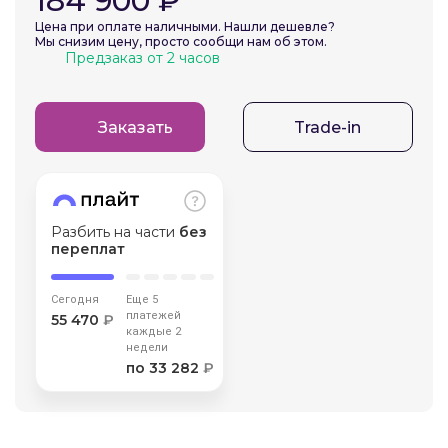
184 900 ₽
об оплате Плайтом
Цена при оплате наличными. Нашли дешевле?
Мы снизим цену, просто сообщи нам об этом.
Предзаказ от 2 часов
Остались вопросы?
Заказать
Trade-in
25
8 800 302-02-51
plait.ru
раз в 2
недели
Разбить на части
без
переплат
Сегодня
Еще 5
платежей
55 470
₽
каждые 2
недели
по 33 282
₽