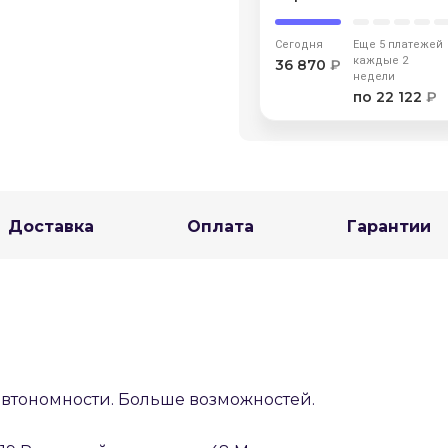
Сегодня
Еще 5 платежей
каждые 2
36 870
₽
Оставшиеся
75
% будут
списываться
недели
с вашей карты
по
25
%
каждые 2 недели
по 22 122
₽
Подробнее
об оплате Плайтом
Доставка
Оплата
Гарантии
25
раз в 2
Остались вопросы?
недели
8 800 302-02-51
автономности. Больше возможностей.
plait.ru