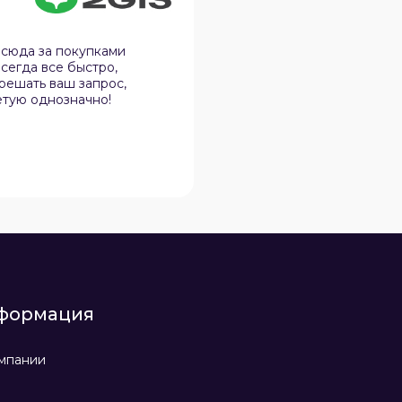
12.02.2026
 сюда за покупками
Спокойная атмосфера, 
сегда все быстро,
дела, не навязчивы и в 
 решать ваш запрос,
нюансы в практичности
етую однозначно!
эту организацию своим 
формация
мпании