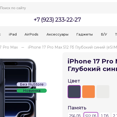
+7 (923) 233-22-27
c
iPad
AirPods
Аксессуары
Гаджеты
Б/У
T
7 Pro Max
iPhone 17 Pro Max 512 Гб Глубокий синий (eSIM
iPhone 17 Pro 
Глубокий син
Цвет
Без RuStore
Для клиентов всех банков
Новинка
Разбейте
оплату
Память
на части
без переплат
256 Гб
1 Тб
2
512 Гб