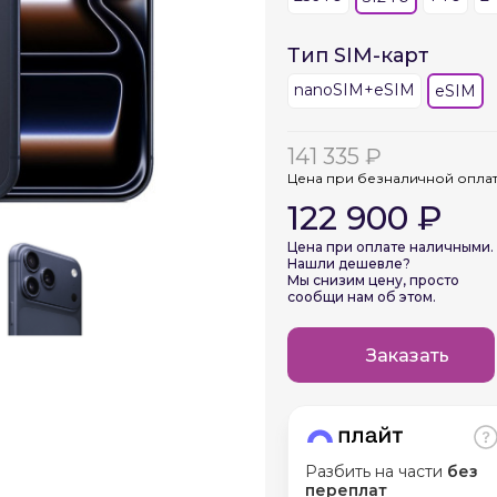
Тип SIM-карт
График платежей
nanoSIM+eSIM
eSIM
Сегодня
141 335 ₽
25
%
Цена при безналичной опла
122 900 ₽
Цена при оплате наличными.
Нашли дешевле?
Мы снизим цену, просто
Добавляйте товары
в корзину
сообщи нам об этом.
Заказать
Оплачивайте сегодня только
25
% картой любого банка
Разбить на части
без
Получайте товар
выбранный способом
переплат