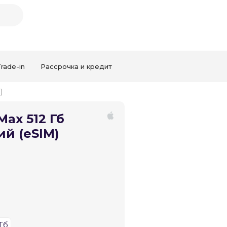
rade-in
Рассрочка и кредит
)
Max 512 Гб
ий (eSIM)
Закрыть
 Тб