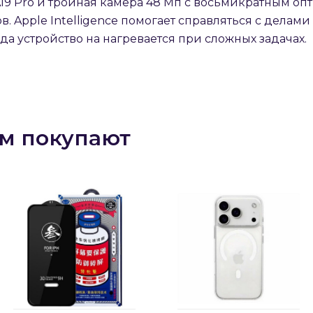
п A19 Pro и тройная камера 48 Мп с восьмикратным о
 Apple Intelligence помогает справляться с делами 
да устройство на нагревается при сложных задачах.
ом покупают
раз в 2 недели