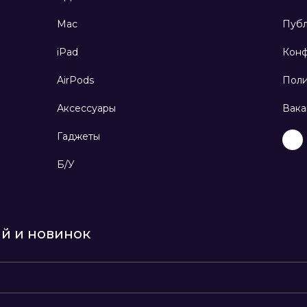
Mac
Публ
iPad
Конф
AirPods
Поли
Аксессуары
Вака
Гаджеты
Б/У
ий и новинок