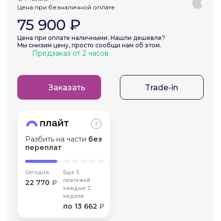
Цена при безналичной оплате
об оплате Плайтом
75 900 ₽
Цена при оплате наличными. Нашли дешевле?
Мы снизим цену, просто сообщи нам об этом.
Предзаказ от 2 часов
Остались вопросы?
25
8 800 302-02-51
plait.ru
раз в 2
Заказать
Trade-in
недели
Разбить на части
без
переплат
Сегодня
Еще 5
платежей
22 770
₽
каждые 2
недели
по 13 662
₽