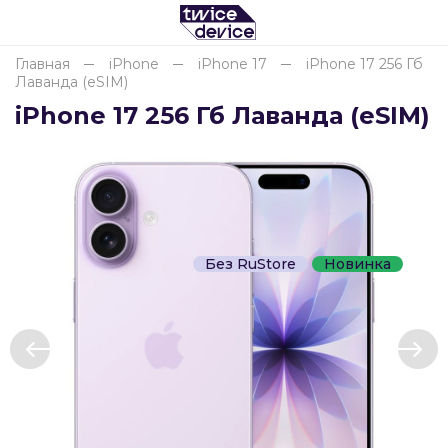
Главная
iPhone
iPhone 17
iPhone 17 256 Гб
Лаванда (eSIM)
Для клиентов всех банков
iPhone 17 256 Гб Лаванда (eSIM)
Разбейте
оплату
на части
без переплат
Без RuStore
Новинка
График платежей
Сегодня
25
%