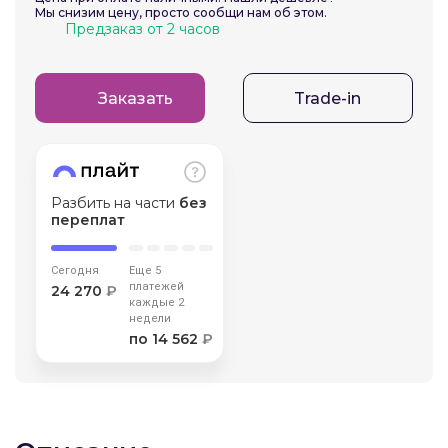
Мы снизим цену, просто сообщи нам об этом.
об оплате Плайтом
Предзаказ от 2 часов
Заказать
Trade-in
Остались вопросы?
25
8 800 302-02-51
plait.ru
раз в 2
недели
Разбить на части
без
переплат
Сегодня
Еще 5
платежей
24 270
₽
каждые 2
недели
по 14 562
₽