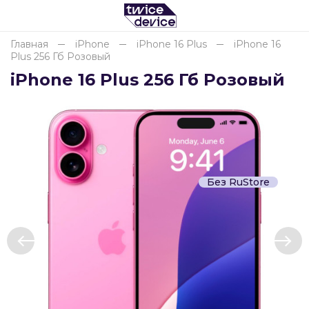
Главная
iPhone
iPhone 16 Plus
iPhone 16
Plus 256 Гб Розовый
Для клиентов всех банков
iPhone 16 Plus 256 Гб Розовый
Разбейте
оплату
на части
без переплат
Без RuStore
График платежей
Сегодня
25
%