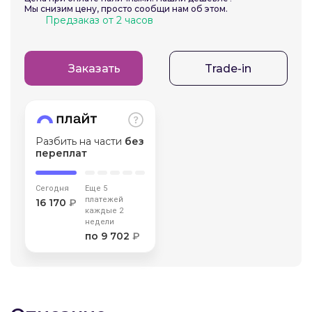
Мы снизим цену, просто сообщи нам об этом.
об оплате Плайтом
Предзаказ от 2 часов
Заказать
Trade-in
Остались вопросы?
25
8 800 302-02-51
plait.ru
раз в 2
недели
Разбить на части
без
переплат
Сегодня
Еще 5
платежей
16 170
₽
каждые 2
недели
по 9 702
₽