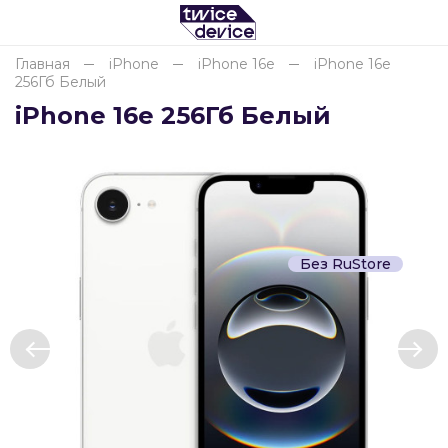
Главная
iPhone
iPhone 16e
iPhone 16e
256Гб Белый
Для клиентов всех банков
iPhone 16e 256Гб Белый
Разбейте
оплату
на части
без переплат
Без RuStore
График платежей
Сегодня
25
%