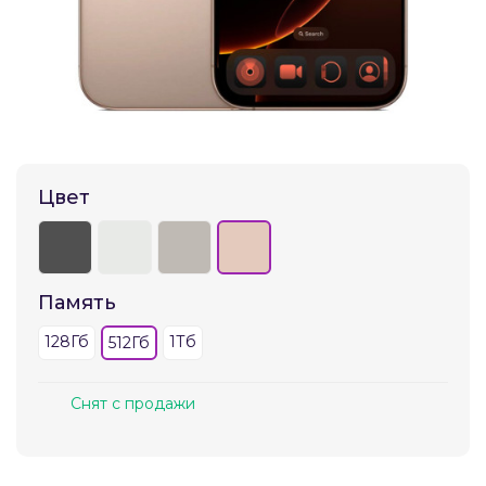
Добавляйте товары
в корзину
Оплачивайте сегодня только
25
% картой любого банка
Цвет
Получайте товар
выбранный способом
Память
Оставшиеся
75
% будут
128Гб
1Тб
512Гб
списываться
с вашей карты
по
25
%
каждые 2 недели
Снят с продажи
Подробнее