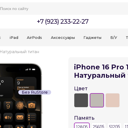
+7 (923) 233-22-27
c
iPad
AirPods
Аксессуары
Гаджеты
Б/У
T
б Натуральный титан
iPhone 16 Pro 
Натуральный 
Для клиентов всех банков
Цвет
Без RuStore
Разбейте
оплату
на части
без переплат
Память
256Гб
512Гб
1
128Гб