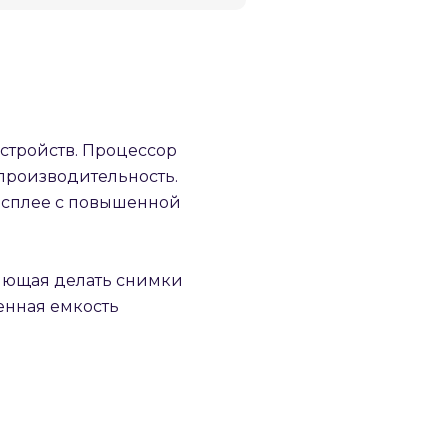
устройств. Процессор
производительность.
исплее с повышенной
ляющая делать снимки
енная емкость