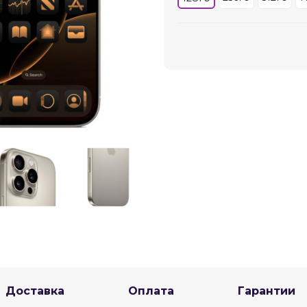
График платежей
Сегодня
25
%
Добавляйте товары
в корзину
Оплачивайте сегодня только
25
% картой любого банка
Получайте товар
выбранный способом
Доставка
Оплата
Гарантии