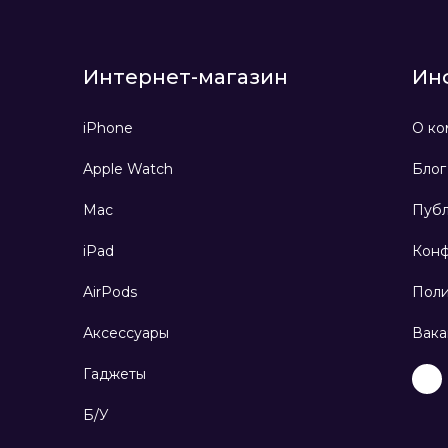
Интернет-магазин
Ин
iPhone
О ко
Apple Watch
Блог
Mac
Публ
iPad
Конф
AirPods
Поли
Аксессуары
Вака
Гаджеты
Б/У