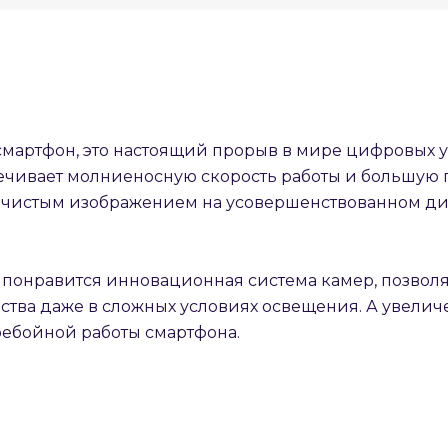
Оставшиеся
75
% будут
списываться
с вашей карты
по
25
%
каждые 2 недели
то смартфон, это настоящий прорыв в мире цифровых 
Подробнее
об оплате Плайтом
ечивает молниеносную скорость работы и большую 
о чистым изображением на усовершенствованном д
25
 понравится инновационная система камер, позво
раз в 2
ства даже в сложных условиях освещения. А увелич
Остались вопросы?
недели
ребойной работы смартфона.
8 800 302-02-51
plait.ru