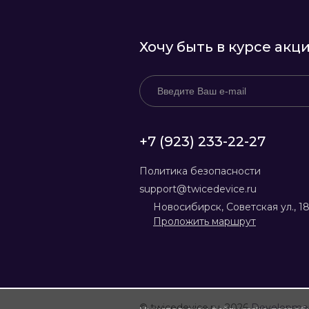
Хочу быть в курсе акц
+7 (923) 233-22-27
Политика безопасности
support@twicedevice.ru
Новосибирск, Советская ул., 1
Проложить маршрут
© twicedevice.ru, 2026
Developme