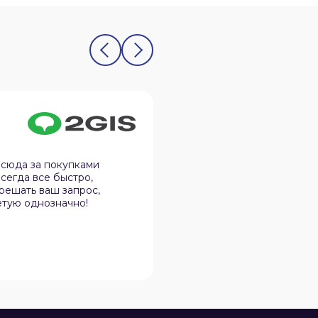
Олег Юдин
12.02.2026
 сюда за покупками
Спокойная атмосфера, 
сегда все быстро,
дела, не навязчивы и в 
 решать ваш запрос,
нюансы в практичности
етую однозначно!
эту организацию своим 