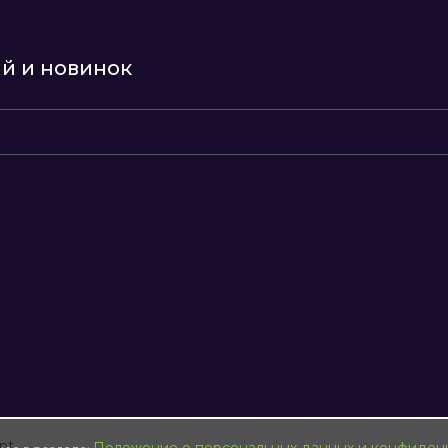
ий и новинок
8
nt