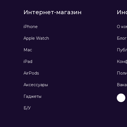
Интернет-магазин
Ин
iPhone
О ко
Apple Watch
Блог
Mac
Публ
iPad
Конф
AirPods
Поли
Аксессуары
Вака
Гаджеты
Б/У