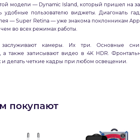
той модели — Dynamic Island, который пришел на з
ь удобные пользователю виджеты. Диагональ гад
ея — Super Retina — уже знакома поклонникам Apple 
ичем во всех режимах работы.
 заслуживают камеры. Их три. Основные сн
 а также записывают видео в 4K HDR. Фронтальн
х и делать четкие кадры при любом освещении.
раз в 2 недели
ом покупают