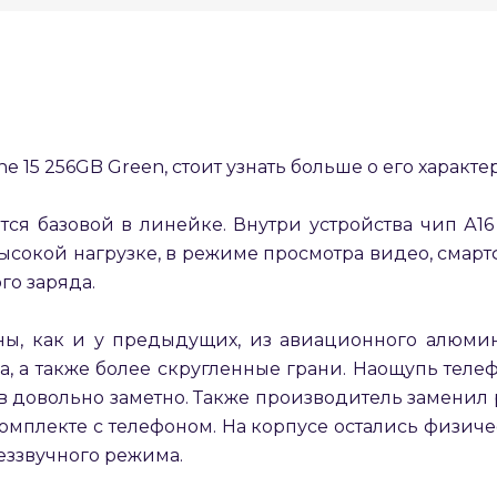
Оставшиеся
75
% будут
списываться
с вашей карты
по
25
%
каждые 2 недели
e 15 256GB Green, стоит узнать больше о его характе
ся базовой в линейке. Внутри устройства чип А16
Подробнее
об оплате Плайтом
 высокой нагрузке, в режиме просмотра видео, смарт
го заряда.
ы, как и у предыдущих, из авиационного алюмини
25
ла, а также более скругленные грани. Наощупь теле
раз в 2
Остались вопросы?
недели
довольно заметно. Также производитель заменил р
комплекте с телефоном. На корпусе остались физи
8 800 302-02-51
еззвучного режима.
plait.ru