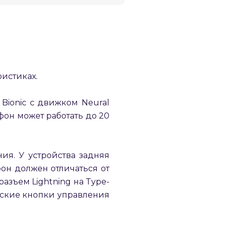
ристиках.
 Bionic с движком Neural
фон может работать до 20
я. У устройства задняя
фон должен отличаться от
азъем Lightning на Type-
ческие кнопки управления