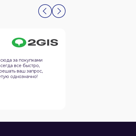
Олег Юдин
12.02.2026
 сюда за покупками
Спокойная атмосфера, 
сегда все быстро,
дела, не навязчивы и в 
 решать ваш запрос,
нюансы в практичности
етую однозначно!
эту организацию своим 