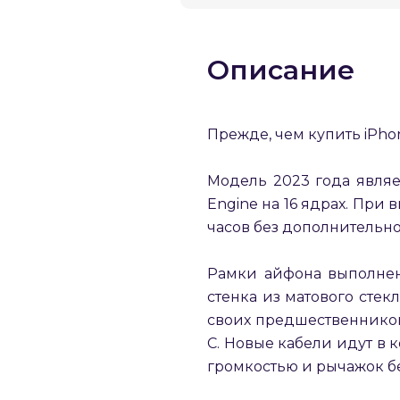
Описание
Прежде, чем купить iPhon
Модель 2023 года являет
Engine на 16 ядрах. При
часов без дополнительно
Рамки айфона выполнен
стенка из матового стек
своих предшественников 
C. Новые кабели идут в 
громкостью и рычажок б