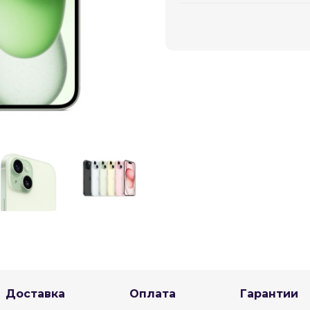
График платежей
Сегодня
25
%
Добавляйте товары
в корзину
Оплачивайте сегодня только
25
% картой любого банка
Доставка
Оплата
Гарантии
Получайте товар
выбранный способом