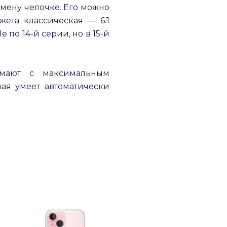
амену челочке. Его можно
жета классическая — 6.1
по 14-й серии, но в 15-й
имают с максимальным
ая умеет автоматически