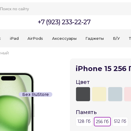
+7 (923) 233-22-27
c
iPad
AirPods
Аксессуары
Гаджеты
Б/У
T
еный
iPhone 15 256
Цвет
Без RuStore
Для клиентов всех банков
Память
Разбейте
оплату
128 Гб
512 Гб
256 Гб
на части
без переплат