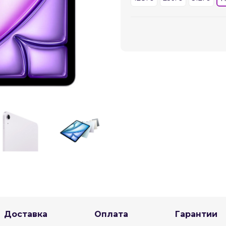
График платежей
Сегодня
25
%
Добавляйте товары
в корзину
Оплачивайте сегодня только
25
% картой любого банка
Получайте товар
выбранный способом
Доставка
Оплата
Гарантии