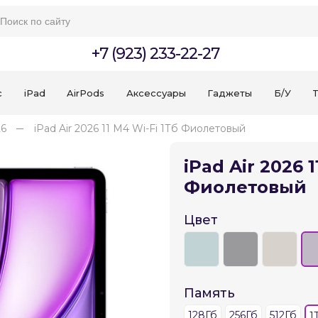
+7 (923) 233-22-27
c
iPad
AirPods
Аксессуары
Гаджеты
Б/У
T
26
iPad Air 2026 11 M4 Wi-Fi 1Тб Фиолетовый
iPad Air 2026 1
Фиолетовый
Для клиентов всех банков
Цвет
Разбейте
оплату
на части
без переплат
Память
128Гб
256Гб
512Гб
1