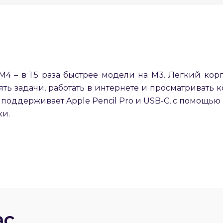
Оставшиеся
75
% будут
списываться
с вашей карты
по
25
%
каждые 2 недели
 M4 – в 1.5 раза быстрее модели на M3. Легкий кор
Подробнее
об оплате Плайтом
ть задачи, работать в интернете и просматривать к
 поддерживает Apple Pencil Pro и USB-C, с помощью
ки.
25
раз в 2
Остались вопросы?
недели
8 800 302-02-51
plait.ru
ас