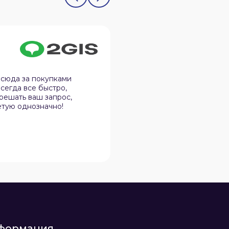
Олег Юдин
12.02.2026
 сюда за покупками
Спокойная атмосфера, 
сегда все быстро,
дела, не навязчивы и в 
 решать ваш запрос,
нюансы в практичности
етую однозначно!
эту организацию своим 
формация