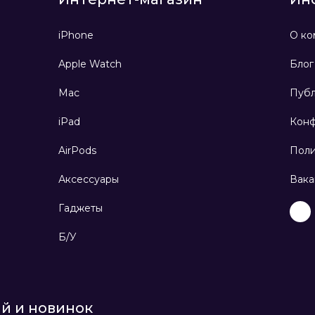
iPhone
О ко
Apple Watch
Блог
Mac
Публ
iPad
Конф
AirPods
Поли
Аксессуары
Вака
Гаджеты
Б/У
ий и новинок