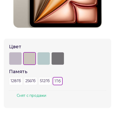
Добавляйте товары
в корзину
Оплачивайте сегодня только
25
% картой любого банка
Цвет
Получайте товар
выбранный способом
Память
Оставшиеся
75
% будут
128Гб
256Гб
512Гб
1Тб
списываться
с вашей карты
по
25
%
каждые 2 недели
Снят с продажи
Подробнее