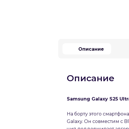
Описание
Описание
Samsung Galaxy S25 Ultr
На борту этого смартфон
Galaxy. Он совместим с Bl
чип поддерживает алгори