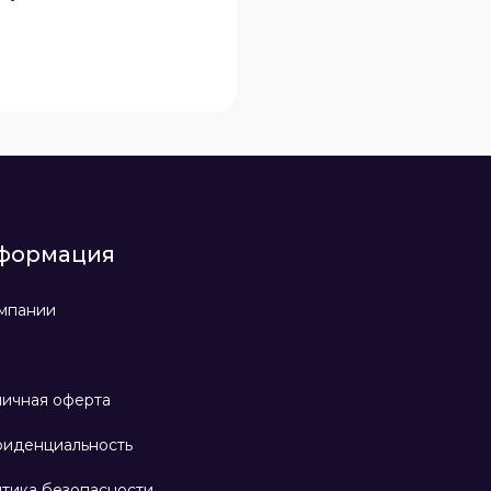
формация
мпании
ичная оферта
иденциальность
тика безопасности