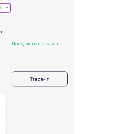
/1 ТБ
те
Предзаказ от 2 часов
Trade-in