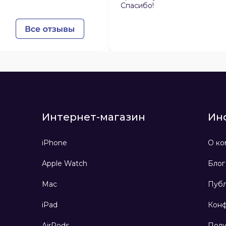
Спасибо!
Интернет-магазин
Ин
iPhone
О ко
Apple Watch
Блог
Mac
Публ
iPad
Конф
AirPods
Поли