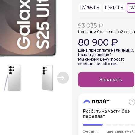
12/256 ГБ
12/512 ГБ
12
График платежей
93 035 ₽
Цена при безналичной опла
80 900 ₽
Сегодня
25
%
Цена при оплате наличными.
Нашли дешевле?
Мы снизим цену, просто
сообщи нам об этом.
Заказать
Добавляйте товары
в корзину
Оплачивайте сегодня только
Разбить на части
без
25
% картой любого банка
переплат
Сегодня
Еще 5 платежей