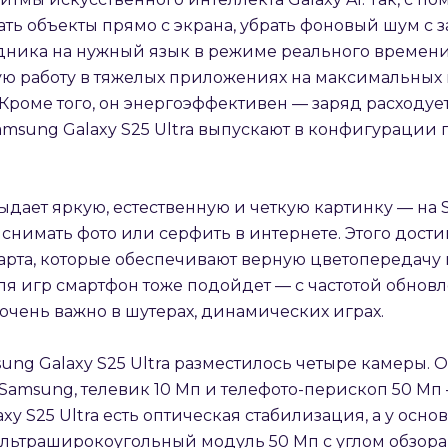
ть объекты прямо с экрана, убрать фоновый шум с 
дника на нужный язык в режиме реального времени
ю работу в тяжелых приложениях на максимальных н
роме того, он энергоэффективен — заряд расходуе
amsung Galaxy S25 Ultra выпускают в конфигурации 
ает яркую, естественную и четкую картинку — на S
раз в 2 недели
 снимать фото или серфить в интернете. Этого дости
рта, которые обеспечивают верную цветопередачу и
ля игр смартфон тоже подойдет — с частотой обновл
 очень важно в шутерах, динамических играх.
ung Galaxy S25 Ultra разместилось четыре камеры. 
amsung, телевик 10 Мп и телефото-перископ 50 Мп — 
y S25 Ultra есть оптическая стабилизация, а у осно
ьтраширокоугольный модуль 50 Мп с углом обзора 