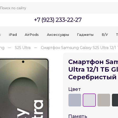
+7 (923) 233-22-27
c
iPad
AirPods
Аксессуары
Гаджеты
Б/У
T
ng
S25 Ultra
Смартфон Samsung Galaxy S25 Ultra 12/1
Смартфон Sam
Ultra 12/1 ТБ G
Серебристый
Цвет
Для клиентов всех банков
Разбейте
оплату
на части
без переплат
Память