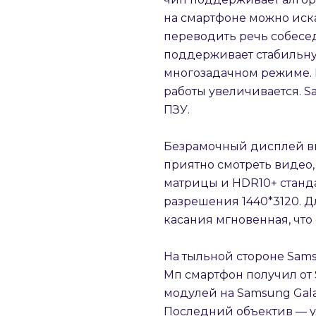
на смартфоне можно иска
переводить речь собесе
поддерживает стабильну
многозадачном режиме. К
работы увеличивается. S
ПЗУ.
Безрамочный дисплей выд
приятно смотреть видео,
матрицы и HDR10+ станда
разрешения 1440*3120. Д
касания мгновенная, что
На тыльной стороне Sams
Мп смартфон получил от S
модулей на Samsung Galax
Последний объектив — ул