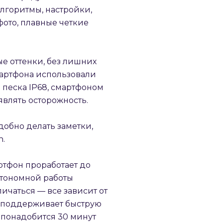
лгоритмы, настройки,
фото, плавные четкие
е оттенки, без лишних
мартфона использовали
и песка IP68, смартфоном
являть осторожность.
добно делать заметки,
h.
ртфон проработает до
втономной работы
личаться — все зависит от
ra поддерживает быструю
й понадобится 30 минут