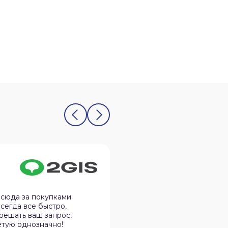
Олег Юдин
12.02.2026
 сюда за покупками
Спокойная атмосфера, 
сегда все быстро,
дела, не навязчивы и в 
 решать ваш запрос,
нюансы в практичности
етую однозначно!
эту организацию своим 