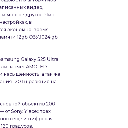
записанных видео,
 и многое другое. Чип
астройках, в
тся экономно, время
памяти 12gb ОЗУ,1024 gb
amsung Galaxy S25 Ultra
гли за счет AMOLED-
 насыщенность, а так же
ения 120 Гц реакция на
Основной объектив 200
от Sony. У всех трех
вного еще и цифровая.
120 градусов.