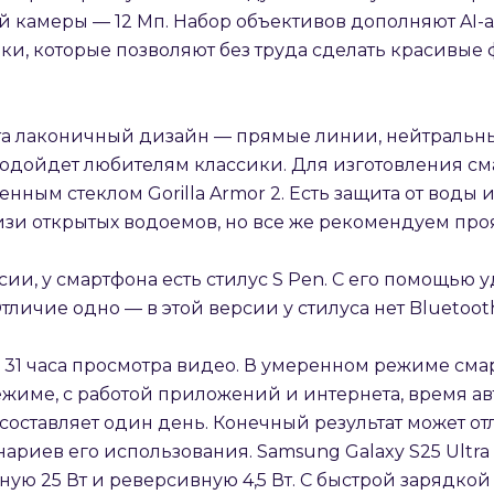
 камеры — 12 Мп. Набор объективов дополняют AI-а
, которые позволяют без труда сделать красивые 
tra лаконичный дизайн — прямые линии, нейтральны
 подойдет любителям классики. Для изготовления с
ленным стеклом Gorilla Armor 2. Есть защита от воды 
зи открытых водоемов, но все же рекомендуем про
ии, у смартфона есть стилус S Pen. С его помощью у
личие одно — в этой версии у стилуса нет Bluetoot
о 31 часа просмотра видео. В умеренном режиме сма
ежиме, с работой приложений и интернета, время а
 составляет один день. Конечный результат может от
нариев его использования. Samsung Galaxy S25 Ult
дную 25 Вт и реверсивную 4,5 Вт. С быстрой зарядко