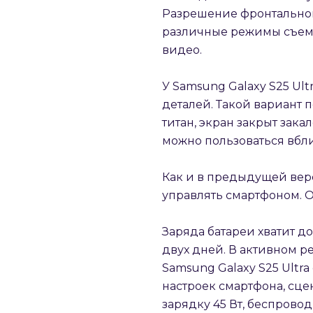
Разрешение фронтальной
различные режимы съемки
видео.
У Samsung Galaxy S25 Ul
деталей. Такой вариант
титан, экран закрыт зака
можно пользоваться вбли
Как и в предыдущей верс
управлять смартфоном. От
Заряда батареи хватит д
двух дней. В активном р
Samsung Galaxy S25 Ultra
настроек смартфона, сце
зарядку 45 Вт, беспрово