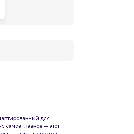
 адаптированный для
 но самое главное — этот
омощью этих алгоритмов