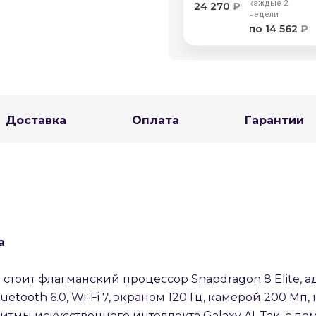
Получайте товар
выбранный способом
каждые 2
24 270
₽
недели
по 14 562
₽
Оставшиеся
75
% будут
списываться
с вашей карты
по
25
%
каждые 2 недели
Доставка
Оплата
Гарантии
Подробнее
об оплате Плайтом
25
раз в 2
a
Остались вопросы?
недели
8 800 302-02-51
а стоит флагманский процессор Snapdragon 8 Elite,
uetooth 6.0, Wi-Fi 7, экраном 120 Гц, камерой 200 Мп,
plait.ru
тмы искусственного интеллекта Galaxy AI. Так, с п