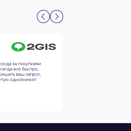
Олег Юдин
12.02.2026
 сюда за покупками
Спокойная атмосфера, 
сегда все быстро,
дела, не навязчивы и в 
 решать ваш запрос,
нюансы в практичности
етую однозначно!
эту организацию своим 