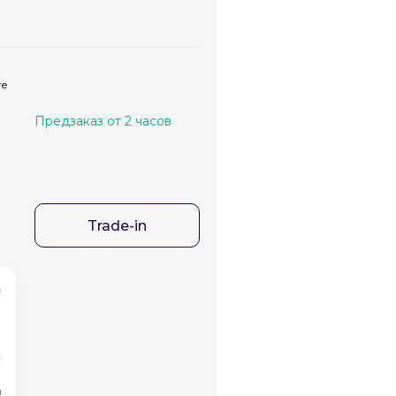
те
Предзаказ от 2 часов
Trade-in
и