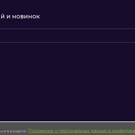
ий и новинок
8
nt
Положение о персональных данных и конфиден
нее в разделе: