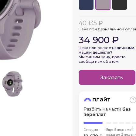
График платежей
40 135 ₽
Сегодня
Цена при безналичной опла
25
%
34 900 ₽
Цена при оплате наличными.
Нашли дешевле?
Мы снизим цену, просто
сообщи нам об этом.
Добавляйте товары
в корзину
Заказать
Оплачивайте сегодня только
25
% картой любого банка
Разбить на части
без
переплат
Получайте товар
выбранный способом
Сегодня
Еще 5 платежей
каждые 2 недел