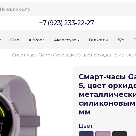
+7 (923) 233-22-27
c
iPad
AirPods
Аксессуары
Гаджеты
Б/У
T
n
Смарт-часы Garmin Vivoactive 5, цвет орхидеи, с мета
Смарт-часы Ga
5, цвет орхиде
Для клиентов всех банков
металлически
силиконовым
Разбейте
оплату
мм
на части
без переплат
Цвет