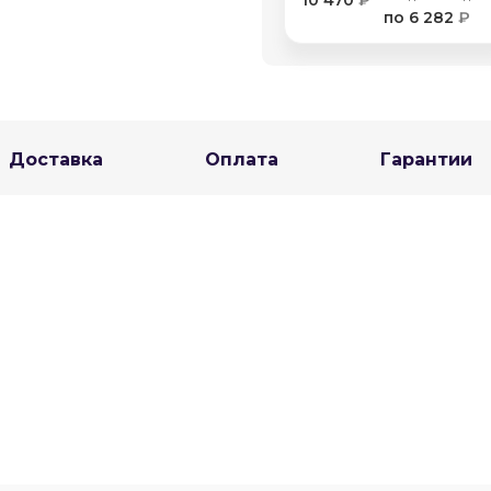
10 470
₽
по 6 282
₽
Оставшиеся
75
% будут
списываться
с вашей карты
по
25
%
каждые 2 недели
Доставка
Оплата
Гарантии
Подробнее
об оплате Плайтом
25
раз в 2
Остались вопросы?
недели
8 800 302-02-51
plait.ru