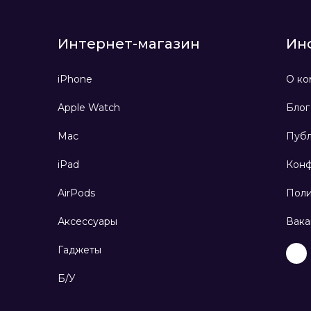
Интернет-магазин
Ин
iPhone
О ко
Apple Watch
Блог
Mac
Публ
iPad
Конф
AirPods
Поли
Аксессуары
Вака
Гаджеты
Б/У