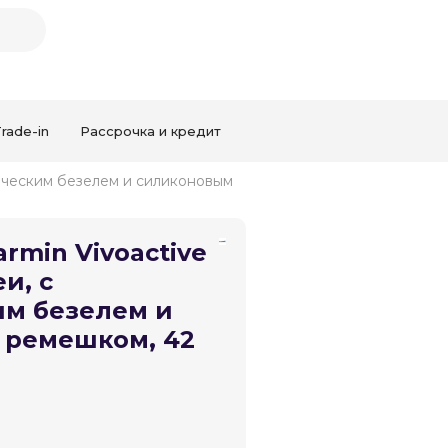
rade-in
Рассрочка и кредит
ллическим безелем и силиконовым
Закрыть
rmin Vivoactive
и, с
м безелем и
 ремешком, 42