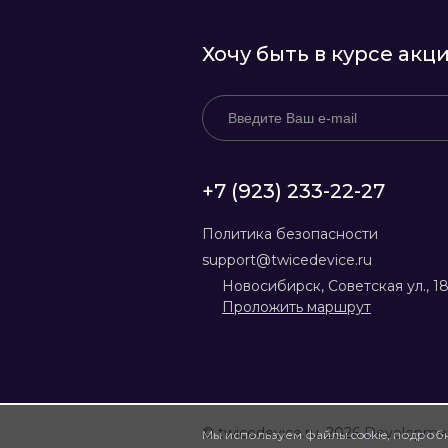
Хочу быть в курсе акц
+7 (923) 233-22-27
Политика безопасности
support@twicedevice.ru
Новосибирск, Советская ул., 1
Проложить маршрут
© twicedevice.ru, 2026
Developme
Мы используем файлы cookie, подроб