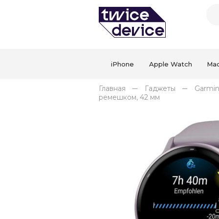
iPhone
Apple Watch
Ma
Главная
Гаджеты
Garmi
ремешком, 42 мм