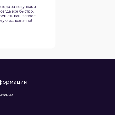
 сюда за покупками
Спокойная атмосфера, 
сегда все быстро,
дела, не навязчивы и в 
 решать ваш запрос,
нюансы в практичности
етую однозначно!
эту организацию своим 
формация
мпании