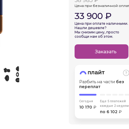
38 985 ₽
Цена при безналичной опла
33 900 ₽
График платежей
Цена при оплате наличными.
Нашли дешевле?
Мы снизим цену, просто
Сегодня
сообщи нам об этом.
25
%
Заказать
Добавляйте товары
в корзину
Разбить на части
без
переплат
Оплачивайте сегодня только
Сегодня
Еще 5 платежей
25
% картой любого банка
каждые 2 недели
10 170
₽
по 6 102
₽
Получайте товар
выбранный способом