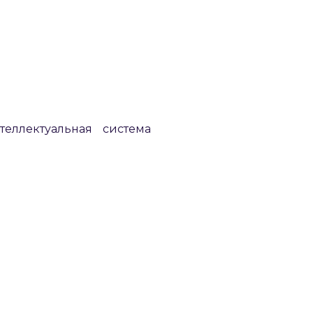
еллектуальная система