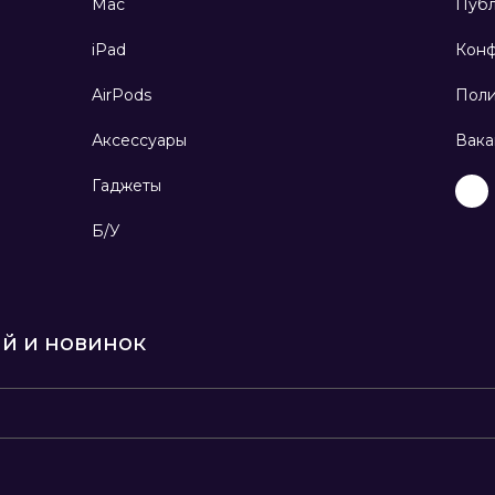
Mac
Публ
iPad
Конф
AirPods
Поли
Аксессуары
Вака
Гаджеты
Б/У
ий и новинок