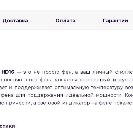
Оставшиеся
75
% будут
списываться
Доставка
Оплата
Гарантии
с вашей карты
по
25
%
каждые 2 недели
Подробнее
об оплате Плайтом
HD16
— это не просто фен, а ваш личный стилист
енностью этого фена является встроенный искусст
ет и поддерживает оптимальную температуру возд
25
 фена для поддержания идеальной мощности. Ком
раз в 2
Остались вопросы?
е прически, а световой индикатор на фене покаже
недели
8 800 302-02-51
plait.ru
стики