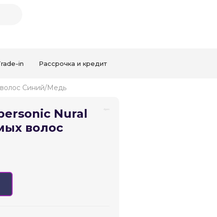
rade-in
Рассрочка и кредит
х волос Синий/Медь
ersonic Nural
Закрыть
мых волос