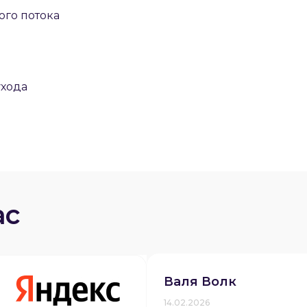
ого потока
ухода
ас
Валя Волк
14.02.2026