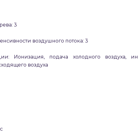
ева: 3
енсивности воздушного потока: 3
ии: Ионизация, подача холодного воздуха, инт
раз в 2 недели
сходящего воздуха
с