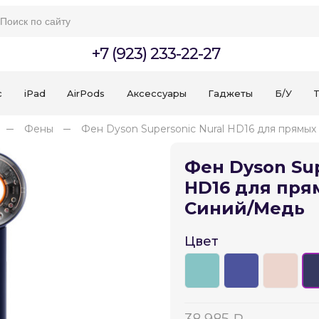
+7 (923) 233-22-27
c
iPad
AirPods
Аксессуары
Гаджеты
Б/У
T
Фены
Фен Dyson Supersonic Nural HD16 для прямы
Фен Dyson Sup
HD16 для пря
Синий/Медь
Для клиентов всех банков
Цвет
Разбейте
оплату
на части
без переплат