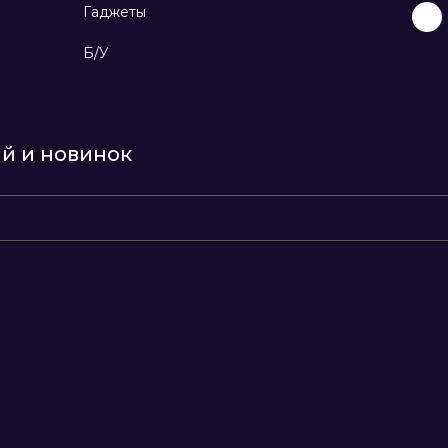
Гаджеты
Б/У
ий и новинок
8