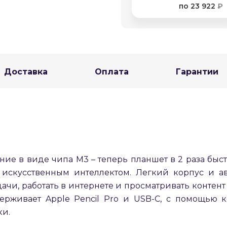
по 23 922
₽
Оставшиеся
75
% будут
списываться
с вашей карты
по
25
%
каждые 2 недели
Доставка
Оплата
Гарантии
Подробнее
об оплате Плайтом
25
раз в 2
ние в виде чипа M3 – теперь планшет в 2 раза быстр
Остались вопросы?
недели
 искусственным интеллектом. Легкий корпус и ав
8 800 302-02-51
ачи, работать в интернете и просматривать контент
plait.ru
ерживает Apple Pencil Pro и USB-C, с помощью 
ки.