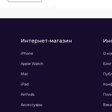
Интернет-магазин
Ин
iPhone
О ко
Apple Watch
Блог
Mac
Публ
iPad
Конф
AirPods
Поли
Аксессуары
Вака