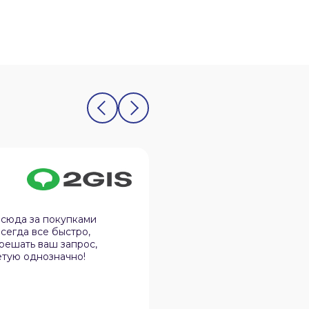
Олег Юдин
12.02.2026
 сюда за покупками
Спокойная атмосфера, 
сегда все быстро,
дела, не навязчивы и в 
 решать ваш запрос,
нюансы в практичности
етую однозначно!
эту организацию своим 