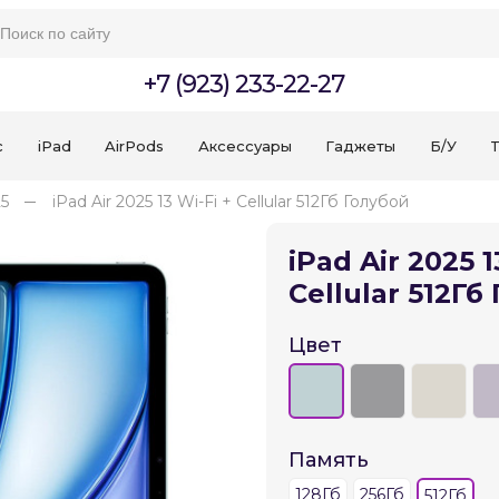
+7 (923) 233-22-27
c
iPad
AirPods
Аксессуары
Гаджеты
Б/У
T
25
iPad Air 2025 13 Wi-Fi + Cellular 512Гб Голубой
iPad Air 2025 1
Cellular 512Гб
Для клиентов всех банков
Цвет
Разбейте
оплату
на части
без переплат
Память
128Гб
256Гб
512Гб