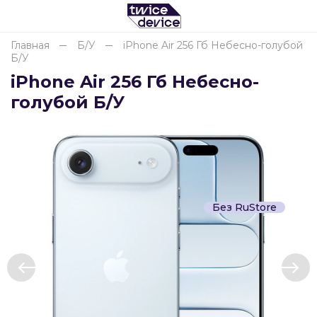
Главная
Б/У
iPhone Air 256 Гб Небесно-голубой
Б/У
Для клиентов всех банков
iPhone Air 256 Гб Небесно-
голубой Б/У
Разбейте
оплату
на части
без переплат
Без RuStore
График платежей
Сегодня
25
%