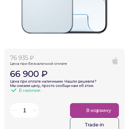
Добавляйте товары
в корзину
Оплачивайте сегодня только
25
% картой любого банка
76 935 ₽
Получайте товар
Цена при безналичной оплате
выбранный способом
66 900 ₽
Цена при оплате наличными. Нашли дешевле?
Мы снизим цену, просто сообщи нам об этом.
Оставшиеся
75
% будут
В наличии
списываться
с вашей карты
по
25
%
каждые 2 недели
В корзину
Trade-in
Подробнее