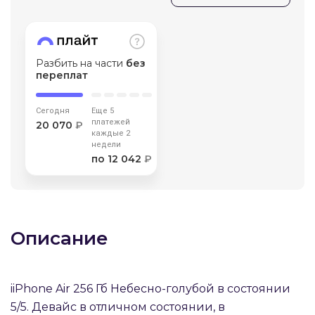
об оплате Плайтом
Разбить на части
без
переплат
Остались вопросы?
25
8 800 302-02-51
Сегодня
Еще 5
plait.ru
платежей
раз в 2
20 070
₽
каждые 2
недели
недели
по 12 042
₽
Описание
iiPhone Air 256 Гб Небесно-голубой в состоянии
5/5. Девайс в отличном состоянии, в